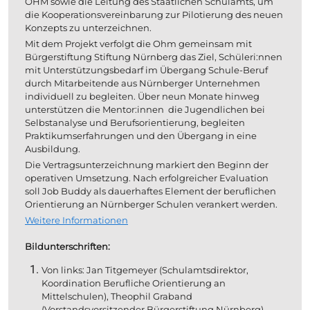
OHM sowie die Leitung des Staatlichen Schulamts, um 
die Kooperationsvereinbarung zur Pilotierung des neuen 
Konzepts zu unterzeichnen. 
Mit dem Projekt verfolgt die Ohm gemeinsam mit 
Bürgerstiftung Stiftung Nürnberg das Ziel, Schüleri:nnen 
mit Unterstützungsbedarf im Übergang Schule-Beruf 
durch Mitarbeitende aus Nürnberger Unternehmen 
individuell zu begleiten. Über neun Monate hinweg 
unterstützen die Mentor:innen  die Jugendlichen bei 
Selbstanalyse und Berufsorientierung, begleiten 
Praktikumserfahrungen und den Übergang in eine 
Ausbildung.
Die Vertragsunterzeichnung markiert den Beginn der 
operativen Umsetzung. Nach erfolgreicher Evaluation 
soll Job Buddy als dauerhaftes Element der beruflichen 
Orientierung an Nürnberger Schulen verankert werden.
Weitere Informationen
Bildunterschriften:
Von links: Jan Titgemeyer (Schulamtsdirektor, 
Koordination Berufliche Orientierung an 
Mittelschulen), Theophil Graband 
(Vorstandsvorsitzender Bürgerstiftung Nürnberg), 